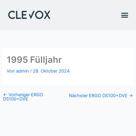
Zum
Inhalt
springen
1995 Fülljahr
Von
admin
/
28. Oktober 2024
←
Vorheriger ERGO
Nächster ERGO DS100+DVE
→
DS100+DVE