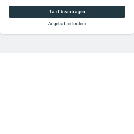
Tarif beantragen
Angebot anfordern
Informationen
Versicherungsvergleich
Impressum
Clevox GmbH
Datenschutz
Lyrenstraße 13
44866 Bochum
Erstinformation
AGB
Kontakt
Social Media