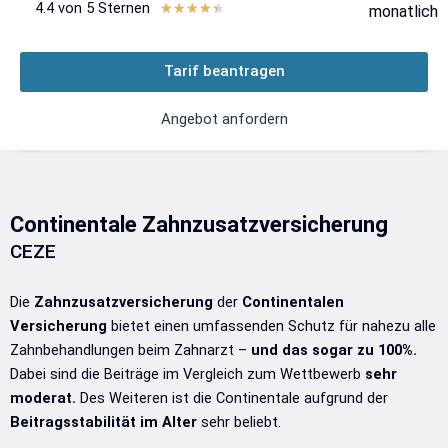
4.4 von 5 Sternen
Bewertet
★
★
★
★
★
monatlich
mit
4.4
Tarif beantragen
von
5
Angebot anfordern
Continentale Zahnzusatzversicherung
CEZE
Die
Zahnzusatzversicherung
der
Continentalen
Versicherung
bietet einen umfassenden Schutz für nahezu alle
Zahnbehandlungen beim Zahnarzt –
und das sogar zu 100%.
Dabei sind die Beiträge im Vergleich zum Wettbewerb
sehr
moderat.
Des Weiteren ist die Continentale aufgrund der
Beitragsstabilität im Alter
sehr beliebt.