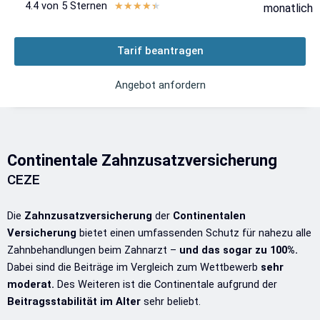
4.4 von 5 Sternen
Bewertet
★
★
★
★
★
monatlich
mit
4.4
Tarif beantragen
von
5
Angebot anfordern
Continentale Zahnzusatzversicherung
CEZE
Die
Zahnzusatzversicherung
der
Continentalen
Versicherung
bietet einen umfassenden Schutz für nahezu alle
Zahnbehandlungen beim Zahnarzt –
und das sogar zu 100%.
Dabei sind die Beiträge im Vergleich zum Wettbewerb
sehr
moderat.
Des Weiteren ist die Continentale aufgrund der
Beitragsstabilität im Alter
sehr beliebt.