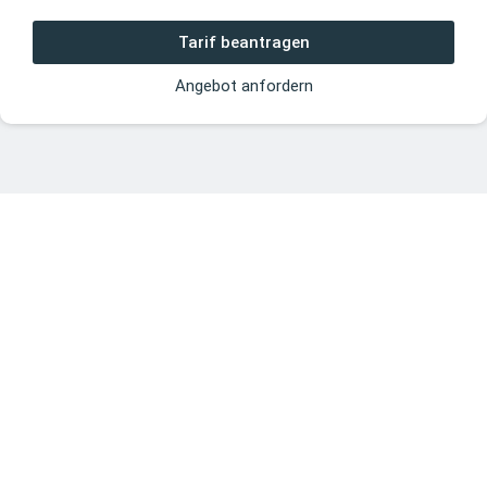
Tarif beantragen
Angebot anfordern
Informationen
Versicherungsvergleich
Impressum
Clevox GmbH
Datenschutz
Lyrenstraße 13
44866 Bochum
Erstinformation
AGB
Kontakt
Social Media